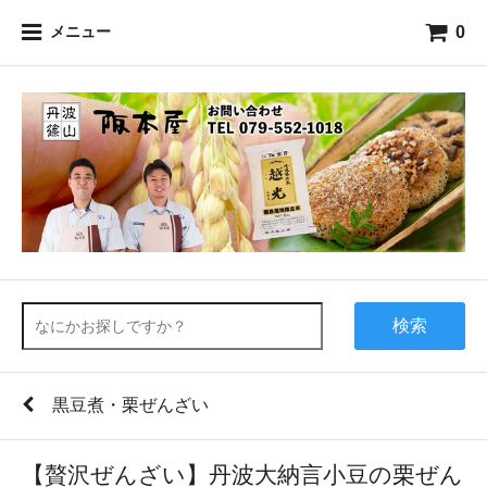
0
メニュー
検索
黒豆煮・栗ぜんざい
【贅沢ぜんざい】丹波大納言小豆の栗ぜん