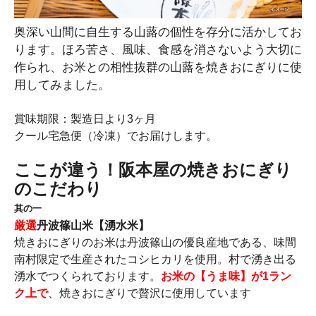
奥深い山間に自生する山蕗の個性を存分に活かしてお
ります。ほろ苦さ、風味、食感を消さないよう大切に
作られ、お米との相性抜群の山蕗を焼きおにぎりに使
用してみました。
賞味期限：製造日より3ヶ月
クール宅急便（冷凍）でお届けします。
ここが違う！阪本屋の焼きおにぎり
のこだわり
其の一
厳選
丹波篠山米【湧水米】
焼きおにぎりのお米は丹波篠山の優良産地である、味間
南村限定で生産されたコシヒカリを使用。村で湧き出る
湧水でつくられております。
お米の【うま味】が1ラン
ク上で
、焼きおにぎりで贅沢に使用しています