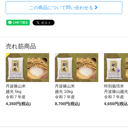
この商品について問い合わせる
売れ筋商品
丹波篠山米
丹波篠山米
特別栽培米
越光 5kg
越光 10kg
丹波篠山越光5
令和７年産
令和７年産
令和７年産
4,350円(税込)
8,700円(税込)
4,650円(税込