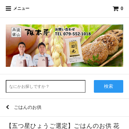
0
メニュー
検索
ごはんのお供
【五つ星ひょうご選定】ごはんのお供 花