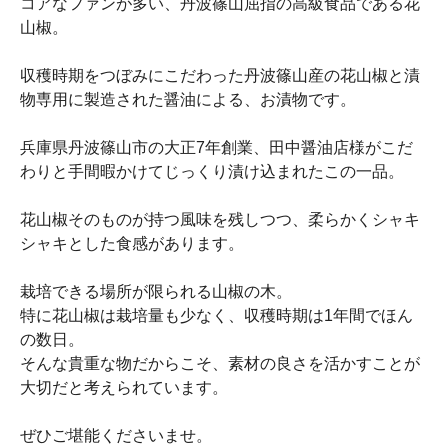
コアなファンが多い、丹波篠山屈指の高級食品である花
山椒。
収穫時期をつぼみにこだわった丹波篠山産の花山椒と漬
物専用に製造された醤油による、お漬物です。
兵庫県丹波篠山市の大正7年創業、田中醤油店様がこだ
わりと手間暇かけてじっくり漬け込まれたこの一品。
花山椒そのものが持つ風味を残しつつ、柔らかくシャキ
シャキとした食感があります。
栽培できる場所が限られる山椒の木。
特に花山椒は栽培量も少なく、収穫時期は1年間でほん
の数日。
そんな貴重な物だからこそ、素材の良さを活かすことが
大切だと考えられています。
ぜひご堪能くださいませ。